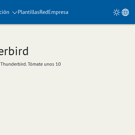
ción
Plantillas
Red
Empresa
erbird
a Thunderbird. Tómate unos 10