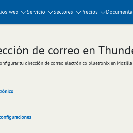
tios web
Servicio
Sectores
Precios
Documenta
ección de correo en Thund
nfigurar tu dirección de correo electrónico bluetronix en Mozill
trónico
 configuraciones