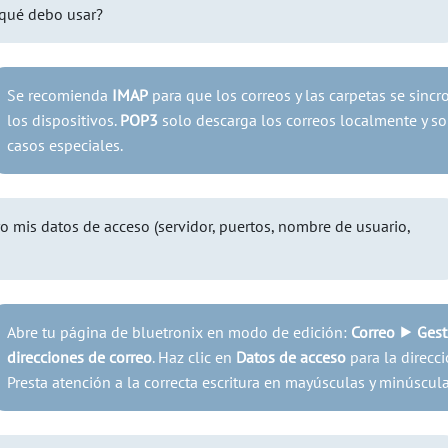
qué debo usar?
Se recomienda
IMAP
para que los correos y las carpetas se sinc
los dispositivos.
POP3
solo descarga los correos localmente y sol
casos especiales.
 mis datos de acceso (servidor, puertos, nombre de usuario,
Abre tu página de bluetronix en modo de edición:
Correo ⯈ Gest
direcciones de correo
. Haz clic en
Datos de acceso
para la direcc
Presta atención a la correcta escritura en mayúsculas y minúscula