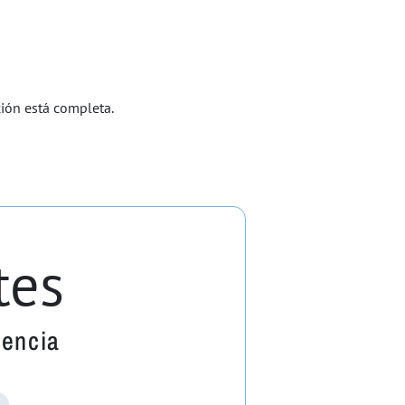
ción está completa.
tes
uencia