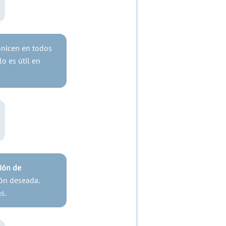
ronicen en todos
o es útil en
ión de
ión deseada.
s.