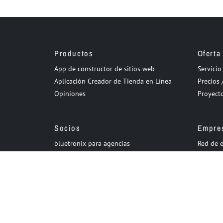
Productos
Oferta
App de constructor de sitios web
Servici
Aplicación Creador de Tienda en Línea
Precios /
Opiniones
Proyecto
Socios
Empre
bluetronix para agencias
Red de 
Programa de revendedores
Historia
Relaciones con inversores
Carrera 