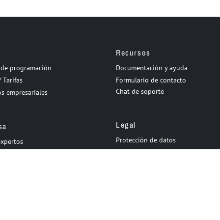
Recursos
o de programación
Documentación y ayuda
 Tarifas
Formulario de contacto
Chat de soporte
s empresariales
Legal
sa
Protección de datos
expertos
Impreso
 (desde 2002)
Términos y condiciones
/ Empleos
© 