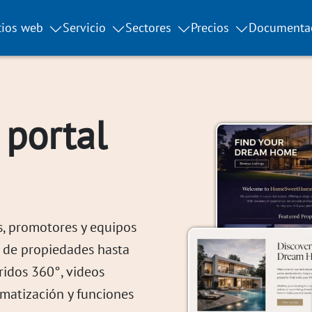
tios web
Servicio
Sectores
Precios
Documenta
 portal
s, promotores y equipos
a de propiedades hasta
ridos 360°, videos
tomatización y funciones